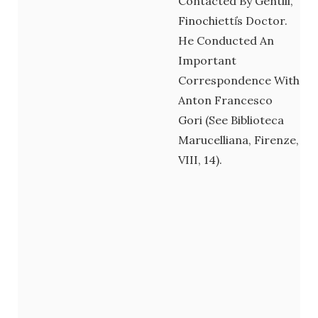
Contacted By Gentili,
Finochietti̓s Doctor.
He Conducted An
Important
Correspondence With
Anton Francesco
Gori (see Biblioteca
Marucelliana, Firenze,
VIII, 14).