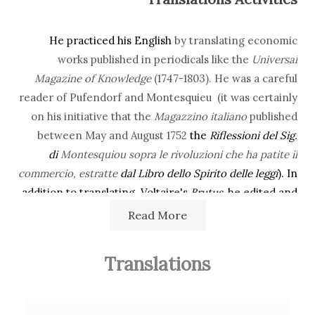
He practiced his English
by translating economic
works published in periodicals like the
Universal
Magazine of Knowledge
(1747-1803). He was a careful
reader of Pufendorf and Montesquieu (it was certainly
on his initiative that the
Magazzino italiano
published
between May and August 1752
the
Riflessioni del Sig.
di
Montesquiou sopra le rivoluzioni che ha patite il
commercio, estratte
dal Libro dello Spirito delle leggi
). In
addition to translating Voltaire's
Brutus
, he edited and
annotated the Livornese edition of Belloni̓s
Del
Read More
commercio
(1751).
Translations
Secondary Bibliography References
M.G. Timpanaro Morelli,
A Livorno, nel Settecento. Medici,
mercanti, abati, stampatori: Giovanni Gentili (1704-1784) ed il