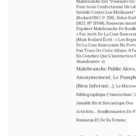
Malebranche Est "poursuivi En 
Pour Avoir Confectionné Un Lib
Intitulé Contre Les Médisants"
(Bodard 1967, P. 258) ; Selon Bar
(1823, N° 11948), Rousseau Aurait
Expulser Malebranche De Bouill
«
Par Arrêt De La Cour Souverai
(mais Bodard Écrit : «
Les Regi
De La Cour Souveraine Ne Port
Pas Trace De Cette Affaire, Il F
En Conclure Que L'instruction 
Abandonnée. »)
Malebranche Publie Alors,
Anonymement, Le Pamph
(bien Informé...),
Le Micros
Bibliographique
(“Amsterdam”, 1
Aimable Récit Sarcastique Des
Activités… Bouillonnantes De
Pi
Rousseau Et De Sa Femme.