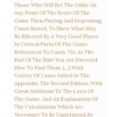
Those Who Will Bet The Odds On
Any Point Of The Score Of The
Pierre Bodard,
Histoire de la Cour souveraine du duché de
Bouillon sous les La Tour d'Auvergne
, Bruxelles, 1967.
Game Then Playing And Depending.
Fernand Clément, « Pierre Rousseau et les journaux de Bouillon
Cases Stated, To Shew What May
(1ère partie) »,
Annales de l’Institut archéologique du
Luxembourg Arlon
, CXII-CXIII, 1981-1982, p. 66-120.
Be Effected By A Very Good Player
Thierry Depaulis, “Hoyle abroad, II : Hoyle in French”,
The
Playing-Card
, vol. 43, n° 4, avril-juin 2015, p. 220-236.
In Critical Parts Of The Game.
References To Cases, Viz. At The
End Of The Rule You Are Directed
How To Find Them. (…) With
Variety Of Cases Added In The
Appendix. The Second Edition. With
Great Additions To The Laws Of
The Game, And An Explanation Of
The Calculations Which Are
Necessary To Be Understood By